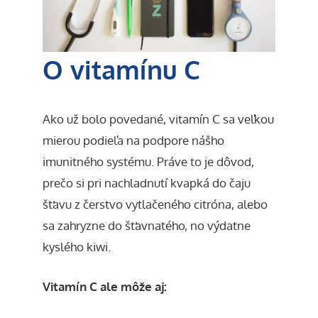
O vitamínu C
Ako už bolo povedané, vitamín C sa veľkou
mierou podieľa na podpore nášho
imunitného systému. Práve to je dôvod,
prečo si pri nachladnutí kvapká do čaju
šťavu z čerstvo vytlačeného citróna, alebo
sa zahryzne do šťavnatého, no výdatne
kyslého kiwi.
Vitamín C ale môže aj: