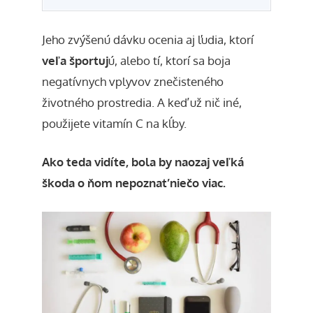
Jeho zvýšenú dávku ocenia aj ľudia, ktorí
veľa športuj
ú, alebo tí, ktorí sa boja
negatívnych vplyvov znečisteného
životného prostredia. A keď už nič iné,
použijete vitamín C na kĺby.
Ako teda vidíte, bola by naozaj veľká
škoda o ňom nepoznať niečo viac.