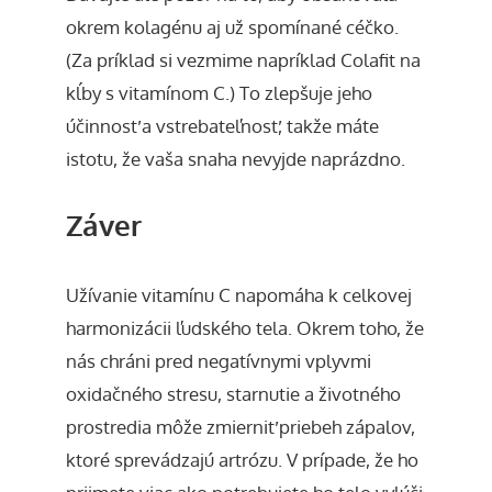
okrem kolagénu aj už spomínané céčko.
(Za príklad si vezmime napríklad Colafit na
kĺby s vitamínom C.) To zlepšuje jeho
účinnosť a vstrebateľnosť, takže máte
istotu, že vaša snaha nevyjde naprázdno.
Záver
Užívanie vitamínu C napomáha k celkovej
harmonizácii ľudského tela. Okrem toho, že
nás chráni pred negatívnymi vplyvmi
oxidačného stresu, starnutie a životného
prostredia môže zmierniť priebeh zápalov,
ktoré
sprevádzajú artrózu
. V prípade, že ho