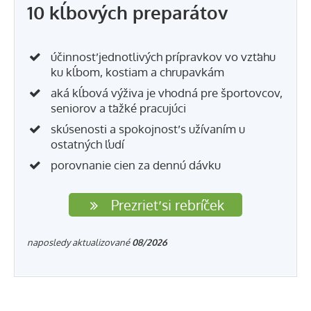
10 kĺbových preparátov
účinnosť jednotlivých prípravkov vo vzťahu
ku kĺbom, kostiam a chrupavkám
aká kĺbová výživa je vhodná pre športovcov,
seniorov a ťažké pracujúci
skúsenosti a spokojnosť s užívaním u
ostatných ľudí
porovnanie cien za dennú dávku
Prezrieť si rebríček
naposledy aktualizované
08/2026