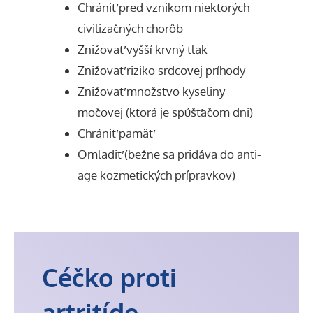
Chrániť pred vznikom niektorých
civilizačných chorôb
Znižovať vyšší krvný tlak
Znižovať riziko srdcovej príhody
Znižovať množstvo kyseliny
močovej (ktorá je spúšťačom dni)
Chrániť pamäť
Omladiť (bežne sa pridáva do anti-
age kozmetických prípravkov)
Céčko proti
artritíde