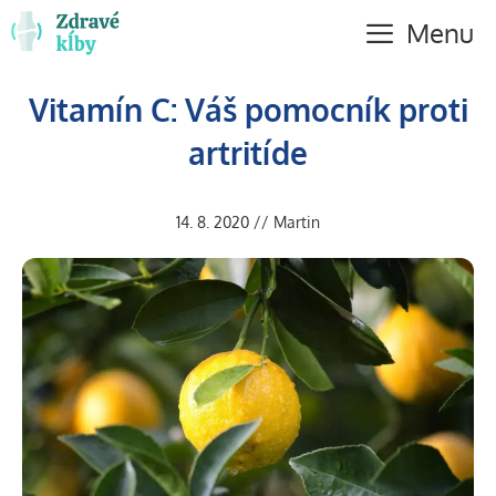
Preskočiť
Menu
na
obsah
Vitamín C: Váš pomocník proti
artritíde
14. 8. 2020
//
Martin