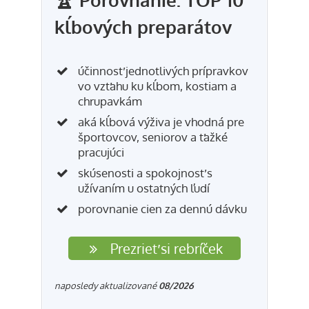
kĺbových preparátov
účinnosť jednotlivých prípravkov
vo vzťahu ku kĺbom, kostiam a
chrupavkám
aká kĺbová výživa je vhodná pre
športovcov, seniorov a ťažké
pracujúci
skúsenosti a spokojnosť s
užívaním u ostatných ľudí
porovnanie cien za dennú dávku
Prezrieť si rebríček
naposledy aktualizované
08/2026