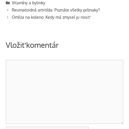
Kategórie
Vitamíny a bylinky
Navigácia
Reumatoidná artritída: Poznáte všetky príznaky?
článkami
Ortéza na koleno: Kedy má zmysel ju nosiť
Vložiť komentár
Komentár