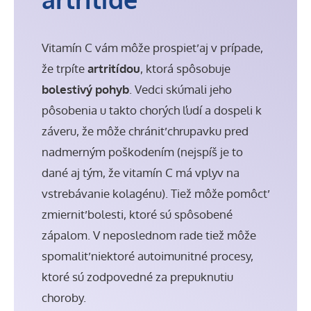
Vitamín C vám môže prospieť aj v prípade,
že trpíte
artritídou
, ktorá spôsobuje
bolestivý pohyb
. Vedci skúmali jeho
pôsobenia u takto chorých ľudí a dospeli k
záveru, že môže chrániť chrupavku pred
nadmerným poškodením (nejspíš je to
dané aj tým, že vitamín C má vplyv na
vstrebávanie kolagénu). Tiež môže pomôcť
zmierniť bolesti, ktoré sú spôsobené
zápalom. V neposlednom rade tiež môže
spomaliť niektoré autoimunitné procesy,
ktoré sú zodpovedné za prepuknutiu
choroby.