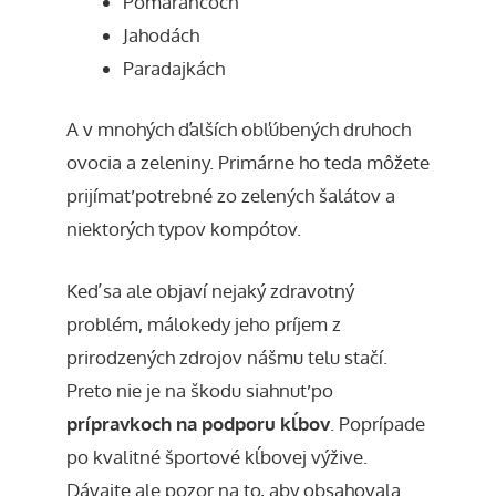
Pomarančoch
Jahodách
Paradajkách
A v mnohých ďalších obľúbených druhoch
ovocia a zeleniny. Primárne ho teda môžete
prijímať potrebné zo zelených šalátov a
niektorých typov kompótov.
Keď sa ale objaví nejaký zdravotný
problém, málokedy jeho príjem z
prirodzených zdrojov nášmu telu stačí.
Preto nie je na škodu siahnuť po
prípravkoch na podporu kĺbov
. Poprípade
po kvalitné športové kĺbovej výžive
.
Dávajte ale pozor na to, aby obsahovala