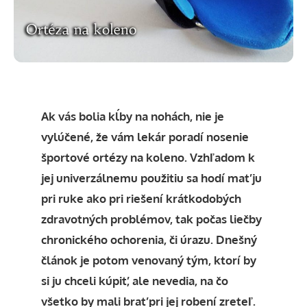
Ak vás bolia kĺby na nohách, nie je
vylúčené, že vám lekár poradí nosenie
športové ortézy na koleno. Vzhľadom k
jej univerzálnemu použitiu sa hodí mať ju
pri ruke ako pri riešení krátkodobých
zdravotných problémov, tak počas liečby
chronického ochorenia, či úrazu. Dnešný
článok je potom venovaný tým, ktorí by
si ju chceli kúpiť, ale nevedia, na čo
všetko by mali brať pri jej robení zreteľ.