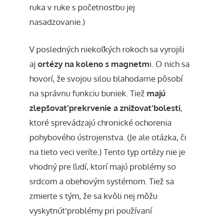
ruka v ruke s početnosťou jej
nasadzovanie.)
V posledných niekoľkých rokoch sa vyrojili
aj
ortézy na koleno s magnetm
i. O nich sa
hovorí, že svojou silou blahodarne pôsobí
na správnu funkciu buniek. Tiež
majú
zlepšovať prekrvenie a znižovať bolesti
,
ktoré sprevádzajú chronické ochorenia
pohybového ústrojenstva. (Je ale otázka, či
na tieto veci veríte.) Tento typ ortézy nie je
vhodný pre ľudí, ktorí majú problémy so
srdcom a obehovým systémom. Tiež sa
zmierte s tým, že sa kvôli nej môžu
vyskytnúť problémy pri používaní