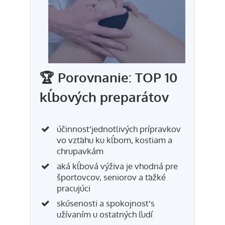
🏆 Porovnanie: TOP 10
kĺbových preparátov
účinnosť jednotlivých prípravkov
vo vzťahu ku kĺbom, kostiam a
chrupavkám
aká kĺbová výživa je vhodná pre
športovcov, seniorov a ťažké
pracujúci
skúsenosti a spokojnosť s
užívaním u ostatných ľudí