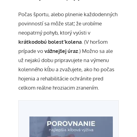
Počas športu, alebo plnenie každodenných
povinností sa môže stať, že urobíme
neopatrný pohyb, ktorý vyústi v
krátkodobú bolesť kolena
. (V horšom
prípade vo
vážnejšej úraz
.) Možno sa ale
už nejakú dobu pripravujete na výmenu
kolenného kĺbu a zvažujete, ako ho počas
hojenia a rehabilitácie ochránite pred
celkom reálne hroziacim zranením.