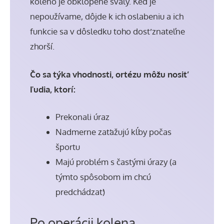
koleno je obklopené svaly. Keď je
nepoužívame, dôjde k ich oslabeniu a ich
funkcie sa v dôsledku toho dosť znateľne
zhorší.
Čo sa týka vhodnosti, ortézu môžu nosiť
ľudia, ktorí:
Prekonali úraz
Nadmerne zaťažujú kĺby počas
športu
Majú problém s častými úrazy (a
týmto spôsobom im chcú
predchádzať)
Po operácii kolena