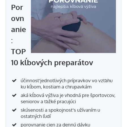
Por
ovn
anie
:
TOP
10 kĺbových preparátov
účinnosť jednotlivých prípravkov vo vzťahu
ku kĺbom, kostiam a chrupavkám
aká kĺbová výživa je vhodná pre športovcov,
seniorov a ťažké pracujúci
skúsenosti a spokojnosť s užívaním u
ostatných ľudí
porovnanie cien za dennú dávku