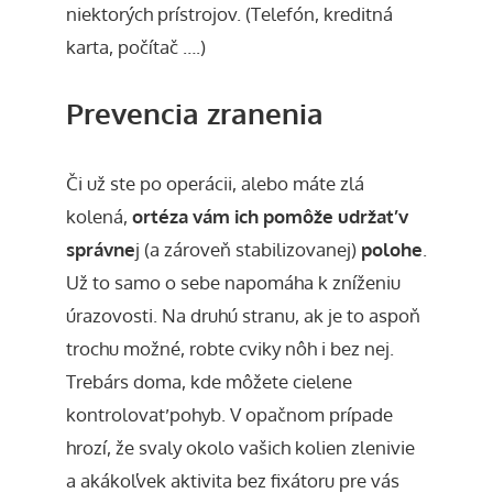
niektorých prístrojov. (Telefón, kreditná
karta, počítač ….)
Prevencia zranenia
Či už ste po operácii, alebo máte zlá
kolená,
ortéza vám ich pomôže udržať v
správne
j (a zároveň stabilizovanej)
polohe
.
Už to samo o sebe napomáha k zníženiu
úrazovosti. Na druhú stranu, ak je to aspoň
trochu možné,
robte cviky nôh i bez nej
.
Trebárs doma, kde môžete cielene
kontrolovať pohyb. V opačnom prípade
hrozí, že svaly okolo vašich kolien zlenivie
a akákoľvek aktivita bez fixátoru pre vás