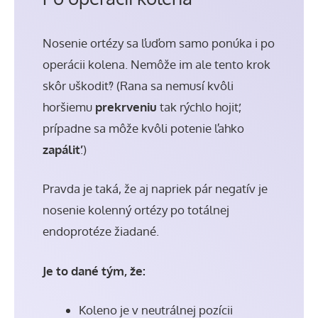
Nosenie ortézy sa ľuďom samo ponúka i po
operácii kolena. Nemôže im ale tento krok
skôr uškodiť? (Rana sa nemusí kvôli
horšiemu
prekrveniu
tak rýchlo hojiť,
prípadne sa môže kvôli potenie ľahko
zapáliť
.)
Pravda je taká, že aj napriek pár negatív je
nosenie kolenný ortézy po totálnej
endoprotéze žiadané.
Je to dané tým, že:
Koleno je v neutrálnej pozícii