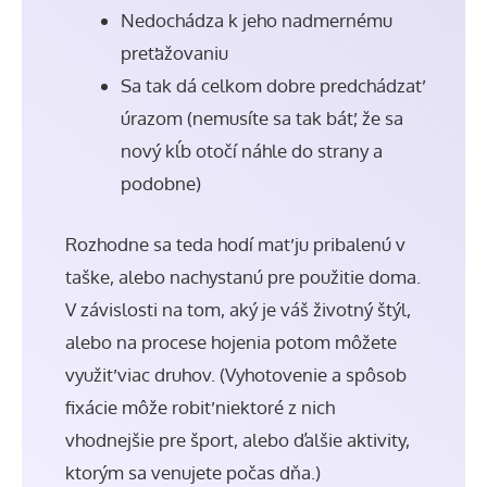
Nedochádza k jeho nadmernému
preťažovaniu
Sa tak dá celkom dobre predchádzať
úrazom (nemusíte sa tak báť, že sa
nový kĺb otočí náhle do strany a
podobne)
Rozhodne sa teda hodí mať ju pribalenú v
taške, alebo nachystanú pre použitie doma.
V závislosti na tom, aký je váš životný štýl,
alebo na procese hojenia potom môžete
využiť viac druhov. (Vyhotovenie a spôsob
fixácie môže robiť niektoré z nich
vhodnejšie pre šport, alebo ďalšie aktivity,
ktorým sa venujete počas dňa.)