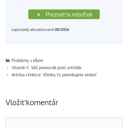
Prezrieť si rebríček
naposledy aktualizované
08/2026
Kategórie
Problémy s kĺbmi
Navigácia
Vitamín C: Váš pomocník proti artritíde
článkami
Artróza chrbtice: Všetko, čo potrebujete vedieť
Vložiť komentár
Komentár