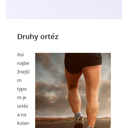
Druhy ortéz
Asi
najbe
žnejší
m
typo
m je
ortéz
a na
kolen