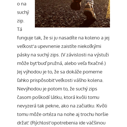
o na
suchý
zip.
Tá
funguje tak, že si ju nasadíte na koleno a jej
veľkosť a upevnenie zaistíte niekoľkými
pásky na suchý zips. (V závislosti na výstuži
môže byť buď pružná, alebo veľa fixačné.)
Jej výhodou je to, že sa dokáže pomerne
ľahko prispôsobiť veľkosti vášho kolena.
Nevýhodou je potom to, že suchý zips
časom poškodí látku, ktorá kvôli tomu
nevyzerá tak pekne, ako na začiatku. Kvôli
tomu môže ortéza na nohe aj trochu horšie
držať. (Rýchlosť opotrebenia ide väčšinou