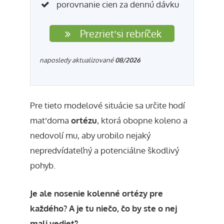
porovnanie cien za dennú dávku
Prezrieť si rebríček
naposledy aktualizované
08/2026
Pre tieto modelové situácie sa určite hodí
mať doma
ortézu
, ktorá obopne koleno a
nedovolí mu, aby urobilo nejaký
nepredvídateľný a potenciálne škodlivý
pohyb.
Je ale nosenie kolenné ortézy pre
každého? A je tu niečo, čo by ste o nej
mali vedieť?