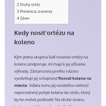
2
Druhy ortéz
3
Prevencia zranenia
4
Záver
Kedy nosiť ortézu na
koleno
Kým jedna skupina ľudí nosenie ortézy na
koleno podporuje, iní majú k jej užívaniu
výhrady. Zástancovia prvého názoru
vyzdvihujú jej schopnosť
fixovať koleno na
mieste
. Vďaka tomu jej nositeľovi nehrozí
neprirodzený pohyb kolena do strán, ktorý
by ho mohol poškodiť. Na druhú stranu,