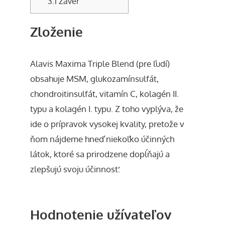
3.1
Záver
Zloženie
Alavis Maxima Triple Blend (pre ľudí)
obsahuje MSM, glukozamínsulfát,
chondroitinsulfát, vitamín C, kolagén II.
typu a kolagén I. typu. Z toho vyplýva, že
ide o prípravok vysokej kvality, pretože v
ňom nájdeme hneď niekoľko účinných
látok, ktoré sa prirodzene dopĺňajú a
zlepšujú svoju účinnosť.
Hodnotenie užívateľov