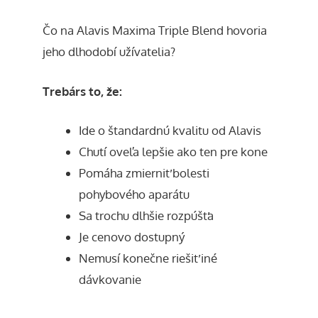
Čo na Alavis Maxima Triple Blend hovoria
jeho dlhodobí užívatelia?
Trebárs to, že:
Ide o štandardnú kvalitu od Alavis
Chutí oveľa lepšie ako ten pre kone
Pomáha zmierniť bolesti
pohybového aparátu
Sa trochu dlhšie rozpúšťa
Je cenovo dostupný
Nemusí konečne riešiť iné
dávkovanie