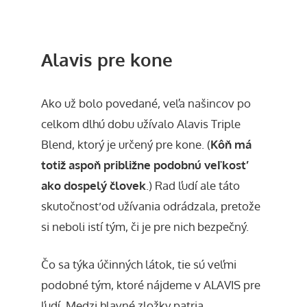
Alavis pre kone
Ako už bolo povedané, veľa našincov po
celkom dlhú dobu užívalo Alavis Triple
Blend, ktorý je určený pre kone. (
Kôň má
totiž aspoň približne podobnú veľkosť
ako dospelý človek
.) Rad ľudí ale táto
skutočnosť od užívania odrádzala, pretože
si neboli istí tým, či je pre nich bezpečný.
Čo sa týka účinných látok, tie sú veľmi
podobné tým, ktoré nájdeme v ALAVIS pre
ľudí. Medzi hlavné zložky patria