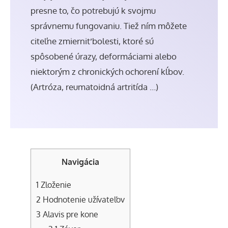
presne to, čo potrebujú k svojmu
správnemu fungovaniu. Tiež ním môžete
citeľne zmierniť bolesti, ktoré sú
spôsobené úrazy, deformáciami alebo
niektorým z chronických ochorení kĺbov.
(
Artróza
,
reumatoidná artritída
…)
Navigácia
1
Zloženie
2
Hodnotenie užívateľov
3
Alavis pre kone