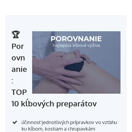
🏆
Por
ovn
anie
:
TOP
10 kĺbových preparátov
účinnosť jednotlivých prípravkov vo vzťahu
ku kĺbom, kostiam a chrupavkám