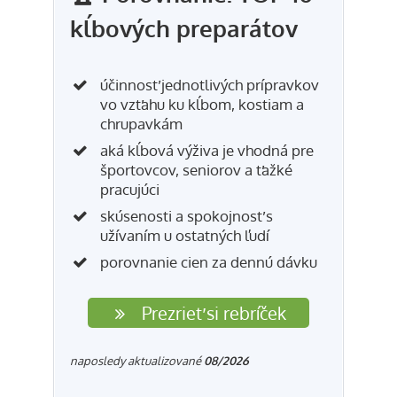
kĺbových preparátov
účinnosť jednotlivých prípravkov
vo vzťahu ku kĺbom, kostiam a
chrupavkám
aká kĺbová výživa je vhodná pre
športovcov, seniorov a ťažké
pracujúci
skúsenosti a spokojnosť s
užívaním u ostatných ľudí
porovnanie cien za dennú dávku
Prezrieť si rebríček
naposledy aktualizované
08/2026