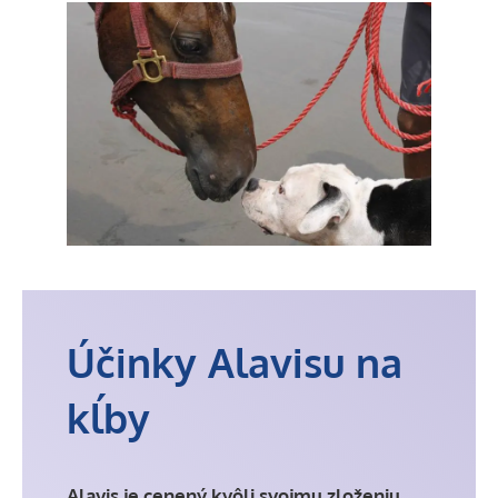
Účinky Alavisu na
kĺby
Alavis je cenený kvôli svojmu zloženiu,