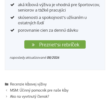
aká kĺbová výživa je vhodná pre športovcov,
seniorov a ťažké pracujúci
skúsenosti a spokojnosť s užívaním u
ostatných ľudí
porovnanie cien za dennú dávku
Prezrieť si rebríček
naposledy aktualizované
08/2026
Kategórie
Recenzie kĺbovej výživy
Navigácia
MSM: Účinný pomocník pre naše kĺby
článkami
Ako na vyvrtnutý členok?