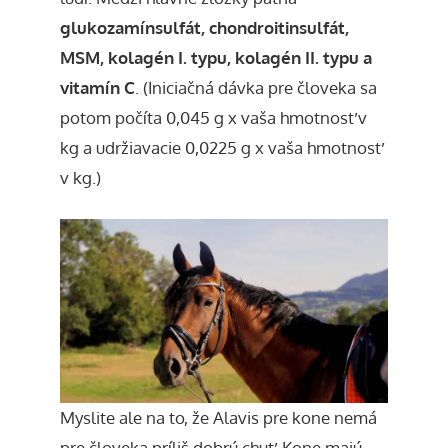
glukozamínsulfát, chondroitinsulfát,
MSM, kolagén I. typu, kolagén II. typu a
vitamín C
. (Iniciačná dávka pre človeka sa
potom počíta 0,045 g x vaša hmotnosť v
kg a udržiavacie 0,0225 g x vaša hmotnosť
v kg.)
Myslite ale na to, že Alavis pre kone nemá
pre človeka príliš dobrú chuť. Kone majú