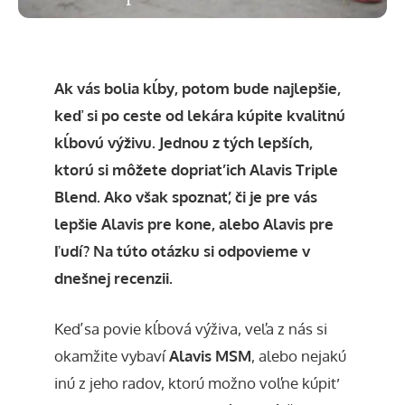
Ak vás bolia kĺby, potom bude najlepšie,
keď si po ceste od lekára kúpite kvalitnú
kĺbovú výživu. Jednou z tých lepších,
ktorú si môžete dopriať ich Alavis Triple
Blend. Ako však spoznať, či je pre vás
lepšie Alavis pre kone, alebo Alavis pre
ľudí? Na túto otázku si odpovieme v
dnešnej recenzii.
Keď sa povie kĺbová výživa
, veľa z nás si
okamžite vybaví
Alavis
MSM
, alebo nejakú
inú z jeho radov, ktorú možno voľne kúpiť