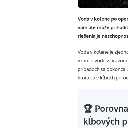
Voda v kolene po oper
vám ale môže prihodiť
riešenia je neschopnos
Voda v kolene je zjedn
vzaté o vodu v pravom
prípadoch sa dokonca ur
ktorá sa v kĺboch prir
🏆 Porovna
kĺbových p