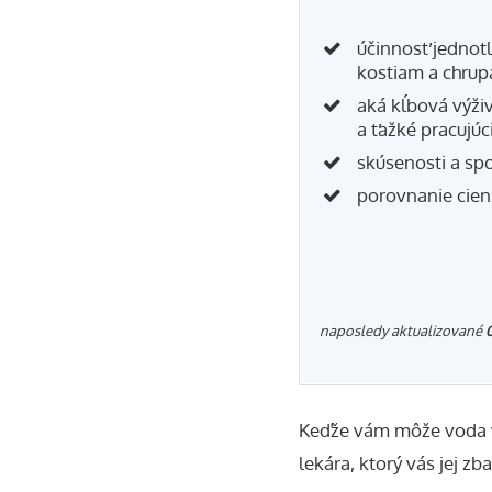
účinnosť jednot
kostiam a chru
aká kĺbová výži
a ťažké pracujúc
skúsenosti a spo
porovnanie cien
naposledy aktualizované
Keďže vám môže voda v 
lekára, ktorý vás jej zba