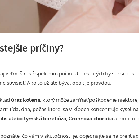
stejšie príčiny?
j veľmi široké spektrum príčin. U niektorých by ste si dok
 súvisieť. Ako to už ale býva, opak je pravdou.
íklad
úraz kolena
, ktorý môže zahŕňať poškodenie niektorej 
rtritída
, dna, počas ktorej sa v kĺboch koncentruje kyseli
filis alebo lymská borelióza, Crohnova choroba
a mnoho ďa
oznáte, čo vám v skutočnosti je, objednajte sa na prehliad