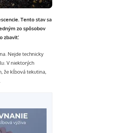
scencie. Tento stav sa
 jedným zo spôsobov
o zbaviť.
na. Nejde technicky
lu
. V niektorých
, že kĺbová tekutina,
.