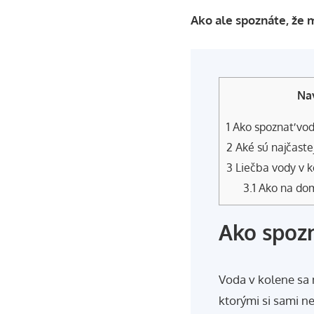
Ako ale spoznáte, že 
Na
1
Ako spoznať vod
2
Aké sú najčastej
3
Liečba vody v k
3.1
Ako na dom
Ako spozn
Voda v kolene sa
ktorými si sami n