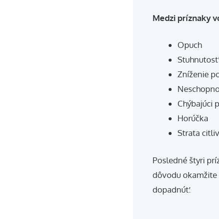
Medzi príznaky vo
Opuch
Stuhnutosť
Zníženie p
Neschopnos
Chýbajúci 
Horúčka
Strata citli
Posledné štyri prí
dôvodu okamžite 
dopadnúť.