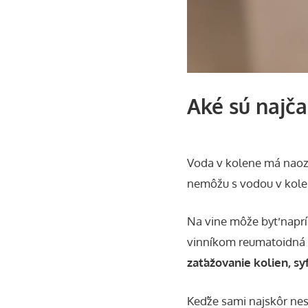
Aké sú najča
Voda v kolene má naoza
nemôžu s vodou v kolene
Na vine môže byť napr
vinníkom reumatoidná a
zaťažovanie kolien, sy
Keďže sami najskôr nesp