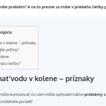
máte problém? A na čo presne sa máte v priebehu liečby p
vigácia
u v kolene – príznaky
šie príčiny?
olene
ácu liečbu?
ať vodu v kolene – príznaky
 môže kumulovať, čo vám môže spôsobiť vážne
problémy s
ezvládnete poradiť.