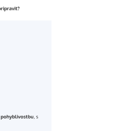
ripraviť?
 pohyblivosťou
, s