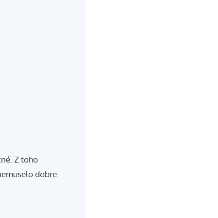
žné. Z toho
 nemuselo dobre