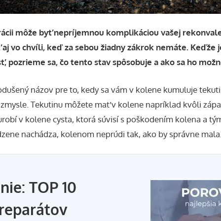
ácii môže byť nepríjemnou komplikáciou vašej rekonvale
 aj vo chvíli, keď za sebou žiadny zákrok nemáte. Keďže
ť, pozrieme sa, čo tento stav spôsobuje a ako sa ho možn
odušený názov pre to, kedy sa vám v kolene kumuluje tekuti
 zmysle. Tekutinu môžete mať v kolene
napríklad kvôli zápa
obí v kolene cysta, ktorá súvisí s poškodením kolena a tým
odzene nachádza, kolenom neprúdi tak, ako by správne mala
nie: TOP 10
reparátov