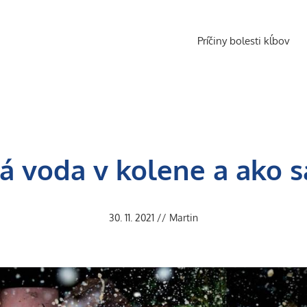
Príčiny bolesti kĺbov
 voda v kolene a ako sa 
30. 11. 2021
//
Martin