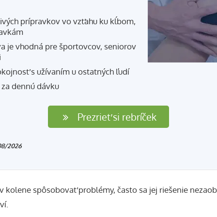
livých prípravkov vo vzťahu ku kĺbom,
pavkám
va je vhodná pre športovcov, seniorov
i
kojnosť s užívaním u ostatných ľudí
 za dennú dávku
Prezrieť si rebríček
08/2026
kolene spôsobovať problémy, často sa jej riešenie nezaob
ví.