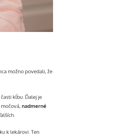
onca možno povedali, že
časti kĺbu. Ďalej
je
na močová,
nadmerné
lších.
ku k lekárovi. Ten