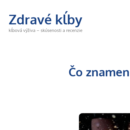
Preskočiť
na
Zdravé kĺby
obsah
kĺbová výživa – skúsenosti a recenzie
Čo znamená