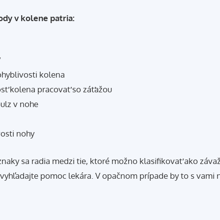
dy v kolene patria:
ohyblivosti kolena
ť kolena pracovať so záťažou
pulz v nohe
vosti nohy
znaky sa radia medzi tie, ktoré možno klasifikovať ako záva
vyhľadajte pomoc lekára. V opačnom prípade by to s vami