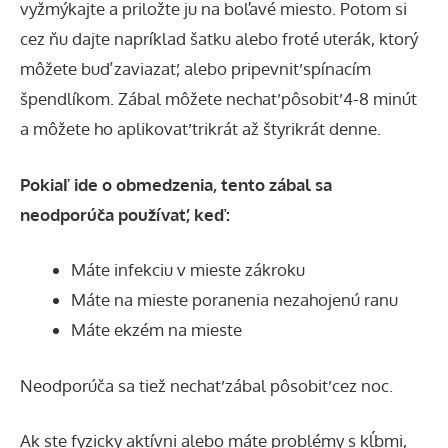
vyžmýkajte a priložte ju na boľavé miesto. Potom si
cez ňu dajte napríklad šatku alebo froté uterák, ktorý
môžete buď zaviazať, alebo pripevniť spínacím
špendlíkom. Zábal môžete nechať pôsobiť 4-8 minút
a môžete ho aplikovať trikrát až štyrikrát denne.
Pokiaľ ide o obmedzenia, tento zábal sa
neodporúča používať, keď:
Máte infekciu v mieste zákroku
Máte na mieste poranenia nezahojenú ranu
Máte ekzém na mieste
Neodporúča sa tiež nechať zábal pôsobiť cez noc.
Ak ste fyzicky aktívni alebo máte problémy s kĺbmi,