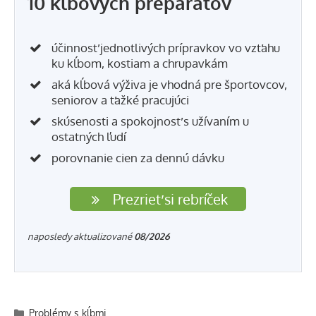
10 kĺbových preparátov
účinnosť jednotlivých prípravkov vo vzťahu
ku kĺbom, kostiam a chrupavkám
aká kĺbová výživa je vhodná pre športovcov,
seniorov a ťažké pracujúci
skúsenosti a spokojnosť s užívaním u
ostatných ľudí
porovnanie cien za dennú dávku
Prezrieť si rebríček
naposledy aktualizované
08/2026
Kategórie
Problémy s kĺbmi