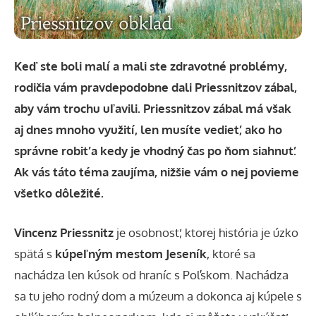
Keď ste boli malí a mali ste zdravotné problémy,
rodičia vám pravdepodobne dali Priessnitzov zábal,
aby vám trochu uľavili. Priessnitzov zábal má však
aj dnes mnoho využití, len musíte vedieť, ako ho
správne robiť a kedy je vhodný čas po ňom siahnuť.
Ak vás táto téma zaujíma, nižšie vám o nej povieme
všetko dôležité.
Vincenz Priessnitz
je osobnosť, ktorej história je úzko
spätá s
kúpeľným mestom Jeseník
, ktoré sa
nachádza len kúsok od hraníc s Poľskom. Nachádza
sa tu jeho rodný dom a múzeum a dokonca aj kúpele s