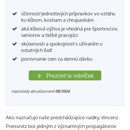
účinnosť jednotlivých prípravkov vo vzťahu
ku kĺbom, kostiam a chrupavkám
aká kĺbová výživa je vhodná pre športovcov,
seniorov a ťažké pracujúci
skúsenosti a spokojnosť s užívaním u
ostatných ľudí
porovnanie cien za dennú dávku
Prezrieť si rebríček
naposledy aktualizované
08/2026
Ako naznačujú naše predchádzajúce riadky, Vincenz
Priessnitz bol jedným z významných propagátorov