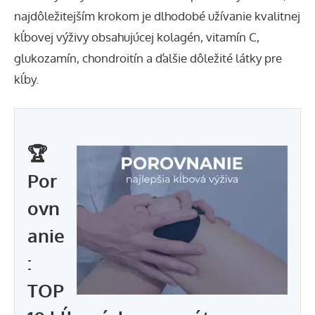
najdôležitejším krokom je
dlhodobé užívanie kvalitnej
kĺbovej výživy
obsahujúcej kolagén,
vitamín C
,
glukozamín, chondroitín a ďalšie dôležité látky pre
kĺby.
🏆
Por
ovn
anie
:
TOP