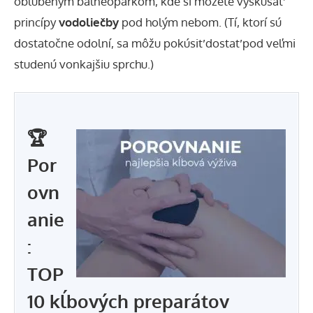
obľúbeným balneoparkom, kde si môžete vyskúšať
princípy
vodoliečby
pod holým nebom. (Tí, ktorí sú
dostatočne odolní, sa môžu pokúsiť dostať pod veľmi
studenú vonkajšiu sprchu.)
🏆
Por
ovn
anie
:
TOP
10 kĺbových preparátov