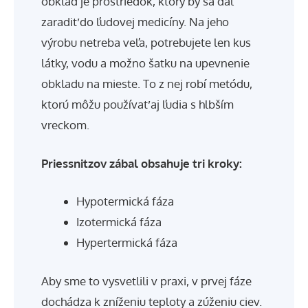
obklad je prostriedok, ktorý by sa dal
zaradiť do ľudovej medicíny. Na jeho
výrobu netreba veľa, potrebujete len kus
látky, vodu a možno šatku na upevnenie
obkladu na mieste. To z nej robí metódu,
ktorú môžu používať aj ľudia s hlbším
vreckom.
Priessnitzov zábal obsahuje tri kroky:
Hypotermická fáza
Izotermická fáza
Hypertermická fáza
Aby sme to vysvetlili v praxi, v prvej fáze
dochádza k zníženiu teploty a zúženiu ciev.