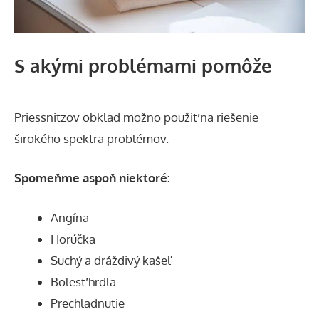
S akými problémami pomôže
Priessnitzov obklad možno použiť na riešenie
širokého spektra problémov.
Spomeňme aspoň niektoré:
Angína
Horúčka
Suchý a dráždivý kašeľ
Bolesť hrdla
Prechladnutie