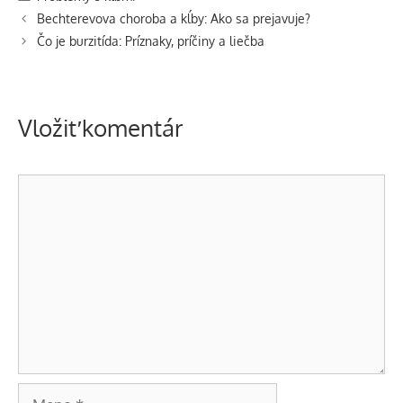
Navigácia
Bechterevova choroba a kĺby: Ako sa prejavuje?
článkami
Čo je burzitída: Príznaky, príčiny a liečba
Vložiť komentár
Komentár
Meno