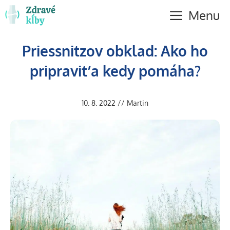
Preskočiť
Menu
na
obsah
Priessnitzov obklad: Ako ho
pripraviť a kedy pomáha?
10. 8. 2022
//
Martin