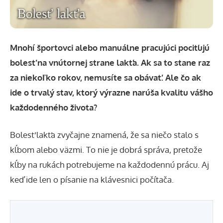
Mnohí športovci alebo manuálne pracujúci pociťujú
bolesť na vnútornej strane lakťa. Ak sa to stane raz
za niekoľko rokov, nemusíte sa obávať. Ale čo ak
ide o trvalý stav, ktorý výrazne narúša kvalitu vášho
každodenného života?
Bolesť lakťa zvyčajne znamená, že sa niečo stalo s
kĺbom alebo väzmi. To nie je dobrá správa, pretože
kĺby na rukách potrebujeme na každodennú prácu. Aj
keď ide len o písanie na klávesnici počítača.