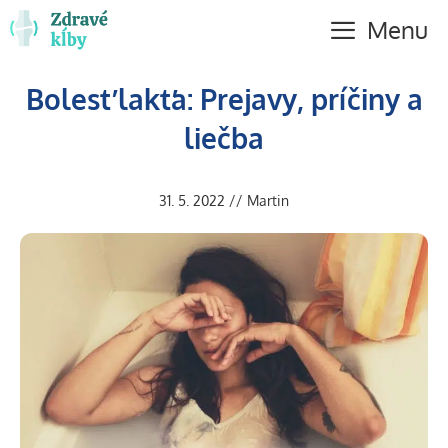
Preskočiť
Menu
na
obsah
Bolesť lakťa: Prejavy, príčiny a
liečba
31. 5. 2022
//
Martin