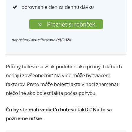
porovnanie cien za dennú dávku
Prezrieť si rebríček
naposledy aktualizované
08/2026
Príčiny bolesti sa však podobne ako pri iných kĺboch
nedajú zovšeobecniť. Na vine môže byť viacero
faktorov. Preto môže bolesť lakťa v noci znamenať
niečo iné ako bolesť lakťa počas pohybu.
Čo by ste mali vedieť o bolesti lakťa? Na to sa
pozrieme nižšie.