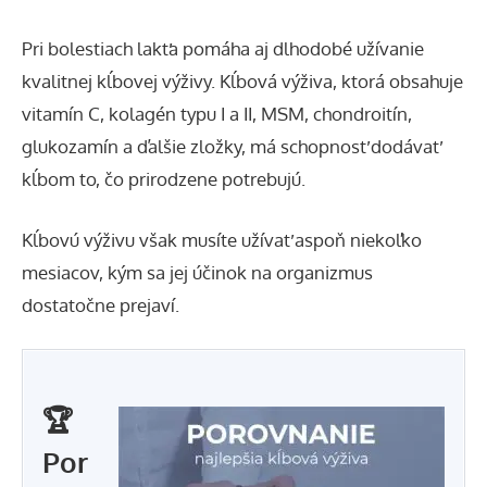
Pri bolestiach lakťa pomáha aj
dlhodobé užívanie
kvalitnej kĺbovej výživy
. Kĺbová výživa, ktorá obsahuje
vitamín C, kolagén typu I a II, MSM, chondroitín,
glukozamín a ďalšie zložky, má schopnosť dodávať
kĺbom to, čo prirodzene potrebujú.
Kĺbovú výživu však musíte užívať aspoň niekoľko
mesiacov, kým sa jej účinok na organizmus
dostatočne prejaví.
🏆
Por