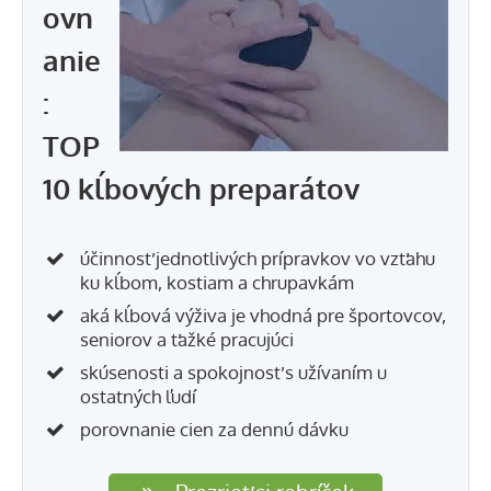
ovn
anie
:
TOP
10 kĺbových preparátov
účinnosť jednotlivých prípravkov vo vzťahu
ku kĺbom, kostiam a chrupavkám
aká kĺbová výživa je vhodná pre športovcov,
seniorov a ťažké pracujúci
skúsenosti a spokojnosť s užívaním u
ostatných ľudí
porovnanie cien za dennú dávku