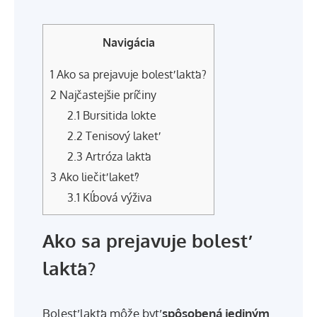
Navigácia
1
Ako sa prejavuje bolesť lakťa?
2
Najčastejšie príčiny
2.1
Bursitida lokte
2.2
Tenisový lakeť
2.3
Artróza lakťa
3
Ako liečiť lakeť?
3.1
Kĺbová výživa
Ako sa prejavuje bolesť
lakťa?
Bolesť lakťa môže byť
spôsobená jediným