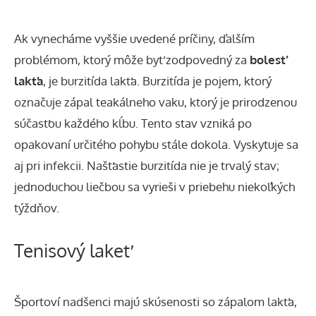
Ak vynecháme vyššie uvedené príčiny, ďalším
problémom, ktorý môže byť zodpovedný za
bolesť
lakťa
, je burzitída lakťa. Burzitída je pojem, ktorý
označuje zápal teakálneho vaku, ktorý je prirodzenou
súčasťou každého kĺbu. Tento stav vzniká po
opakovaní určitého pohybu stále dokola. Vyskytuje sa
aj pri infekcii. Našťastie burzitída nie je trvalý stav;
jednoduchou liečbou sa vyrieši v priebehu niekoľkých
týždňov.
Tenisový lakeť
Športoví nadšenci majú skúsenosti so zápalom lakťa,