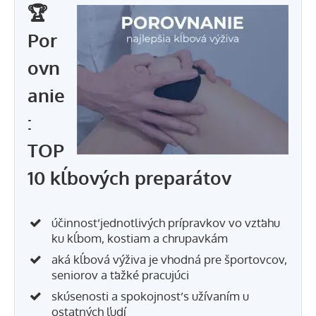
🏆
Por
ovn
anie
:
TOP
10 kĺbových preparátov
účinnosť jednotlivých prípravkov vo vzťahu
ku kĺbom, kostiam a chrupavkám
aká kĺbová výživa je vhodná pre športovcov,
seniorov a ťažké pracujúci
skúsenosti a spokojnosť s užívaním u
ostatných ľudí