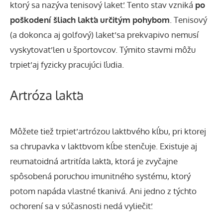
ktorý sa nazýva tenisový lakeť. Tento stav vzniká
po
poškodení šliach lakťa určitým pohybom
. Tenisový
(a dokonca aj golfový) lakeť sa prekvapivo nemusí
vyskytovať len u športovcov. Týmito stavmi môžu
trpieť aj fyzicky pracujúci ľudia.
Artróza lakťa
Môžete tiež trpieť
artrózou lakťového kĺbu
, pri ktorej
sa chrupavka v lakťovom kĺbe stenčuje. Existuje aj
reumatoidná artritída lakťa
, ktorá je zvyčajne
spôsobená poruchou imunitného systému, ktorý
potom napáda vlastné tkanivá. Ani jedno z týchto
ochorení sa v súčasnosti nedá vyliečiť.