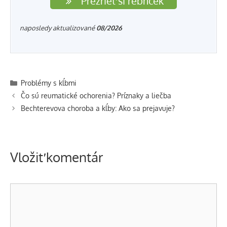
Prezrieť si rebríček
naposledy aktualizované
08/2026
Kategórie
Problémy s kĺbmi
Navigácia
Čo sú reumatické ochorenia? Príznaky a liečba
článkami
Bechterevova choroba a kĺby: Ako sa prejavuje?
Vložiť komentár
Komentár